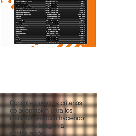
Consulte nuestros criterios
de aceptación para los
distintos residuos haciendo
click en la imagen a
continuación: