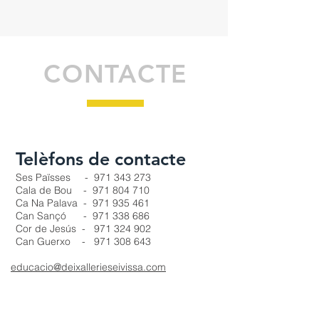
CONTACTE
Telèfons de contacte
Ses Païsses -
971 343 273
Cala de Bou -
971 804 710
Ca Na Palava -
971 935 461
Can Sançó -
971 338 686
Cor de Jesús -
971 324 902
Can Guerxo -
971 308 643
educacio@deixallerieseivissa.com