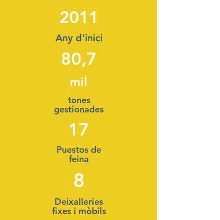
2011
Any d'inici
80,7
mil
tones
gestionades
17
Puestos de
feina
8
Deixalleries
fixes i mòbils